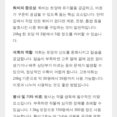
퇴비의 중요성
: 퇴비는 토양에 유기물을 공급하고, 비료
가 꾸준히 공급될 수 있도록 돕는 핵심 요소입니다. 만약
집에서 직접 만든 퇴비가 없다면 계분, 돈분, 톱밥 등을
발효시킨 시중 퇴비를 구입하는 것이 일반적입니다.
20kg 한 포당 약 3평에서 5평 정도를 커버할 수 있습니
다.
석회의 역할
: 석회는 토양의 산도를 중화시키고 칼슘을
공급합니다. 칼슘이 부족하면 고추 열매 끝에 검은 점이
생기거나 배추 상단부가 마르는 등의 문제가 발생할 수
있으며, 정상적인 수확이 어렵게 됩니다. 고토석회는
20kg 기준으로 약 30평에서 50평까지 사용 가능합니다.
이웃과 나누어 사용하는 것도 좋은 방법입니다.
붕사 및 기타 비료
: 붕사는 작물 생육에 필수적인 미량
요소입니다. 부족하면 작물에 심각한 장해를 초래할 수
있습니다. 1.5kg 포장으로 150평에서 300평 정도 사용
가능합니다. 황산고토는 마그네슘 성분을 공급해 광합