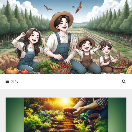
콘
텐
츠
로
바
로
신비로운 농부
가
기
메뉴