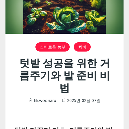
신비로운 농부
퇴비
텃밭 성공을 위한 거
름주기와 밭 준비 비
법
hk.wooriaru
2025년 02월 07일