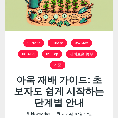
03/Mar
04/Apr
05/May
08/Aug
09/Sep
신비로운 농부
작물
아욱 재배 가이드: 초
보자도 쉽게 시작하는
단계별 안내
hk.wooriaru
2025년 02월 17일