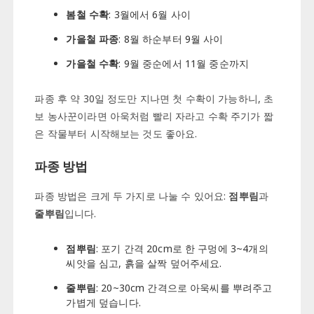
봄철 수확
: 3월에서 6월 사이
가을철 파종
: 8월 하순부터 9월 사이
가을철 수확
: 9월 중순에서 11월 중순까지
파종 후 약 30일 정도만 지나면 첫 수확이 가능하니, 초
보 농사꾼이라면 아욱처럼 빨리 자라고 수확 주기가 짧
은 작물부터 시작해보는 것도 좋아요.
파종 방법
파종 방법은 크게 두 가지로 나눌 수 있어요:
점뿌림
과
줄뿌림
입니다.
점뿌림
: 포기 간격 20cm로 한 구멍에 3~4개의
씨앗을 심고, 흙을 살짝 덮어주세요.
줄뿌림
: 20~30cm 간격으로 아욱씨를 뿌려주고
가볍게 덮습니다.