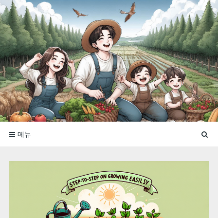
콘
텐
츠
로
바
로
신비로운 농부
가
기
메뉴