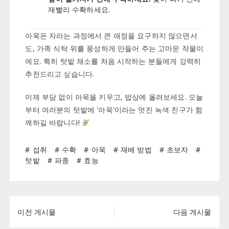
재빨리 수확하세요.
아욱은 자라는 과정에서 큰 애정을 요구하지 않으면서
도, 가족 식탁 위를 풍성하게 만들어 주는 고마운 작물이
에요. 특히 텃밭 채소를 처음 시작하는 분들에게 강력히
추천드리고 싶습니다.
이제 부담 없이 아욱을 키우고, 밥상에 올려보세요. 오늘
부터 여러분의 텃밭에 '아욱'이라는 멋진 녹색 친구가 함
께하길 바랍니다!
섭취
수확
아욱
재배 방법
초보자
텃밭
파종
효능
글
이전 게시물
다음 게시물
탐